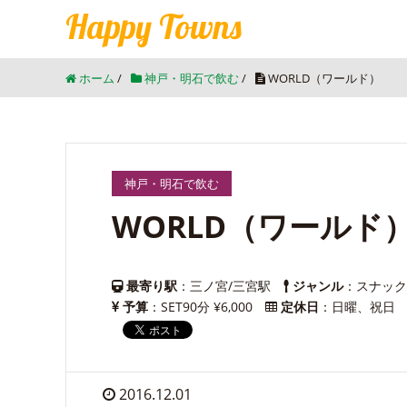
Happy Towns
ホーム
/
神戸・明石で飲む
/
WORLD（ワールド）
神戸・明石で飲む
WORLD（ワールド
最寄り駅
：三ノ宮/三宮駅
ジャンル
：スナック
予算
：SET90分 ¥6,000
定休日
：日曜、祝日
2016.12.01