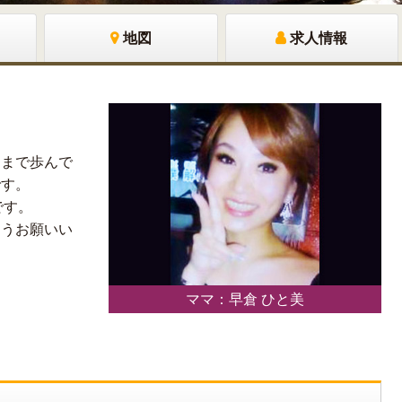
地図
求人情報
こまで歩んで
です。
です。
ようお願いい
ママ：早倉 ひと美