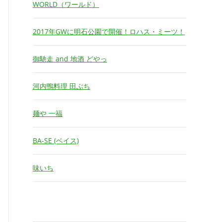
WORLD（ワールド）
2017年GWに明石公園で開催！ロハス・ミーツ！
御馳走 and 地酒 どやっ
河内鴨料理 田ぶち
麺や 一福
BA-SE (ベイス)
味いち